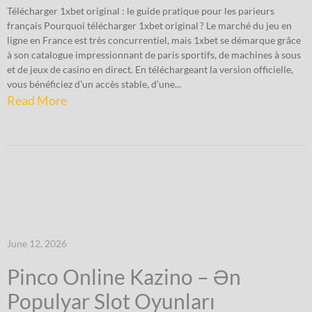
Télécharger 1xbet original : le guide pratique pour les parieurs
français Pourquoi télécharger 1xbet original ? Le marché du jeu en
ligne en France est très concurrentiel, mais 1xbet se démarque grâce
à son catalogue impressionnant de paris sportifs, de machines à sous
et de jeux de casino en direct. En téléchargeant la version officielle,
vous bénéficiez d’un accès stable, d’une...
Read More
June 12, 2026
Pinco Online Kazino – Ən
Populyar Slot Oyunları