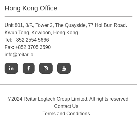
Hong Kong Office
Unit 801, 8/F., Tower 2, The Quayside, 77 Hoi Bun Road.
Kwun Tong, Kowloon, Hong Kong
Tel: +852 2554 5666
Fax: +852 3705 3590
info@reitar.io
©2024 Reitar Logtech Group Limited. All rights reserved.
Contact Us
Terms and Conditions
Cookies Notice
Accessibility