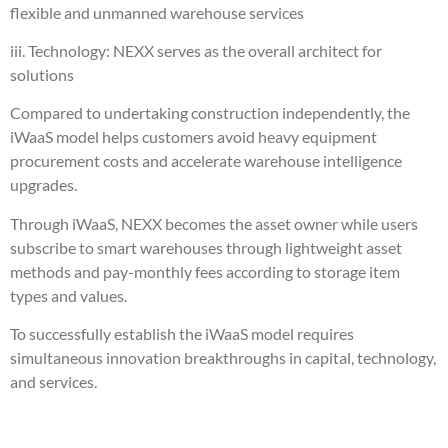
flexible and unmanned warehouse services
iii. Technology: NEXX serves as the overall architect for
solutions
Compared to undertaking construction independently, the
iWaaS model helps customers avoid heavy equipment
procurement costs and accelerate warehouse intelligence
upgrades.
Through iWaaS, NEXX becomes the asset owner while users
subscribe to smart warehouses through lightweight asset
methods and pay-monthly fees according to storage item
types and values.
To successfully establish the iWaaS model requires
simultaneous innovation breakthroughs in capital, technology,
and services.