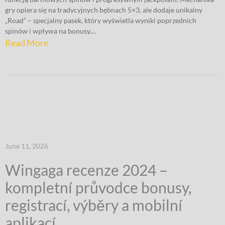
gry opiera się na tradycyjnych bębnach 5×3, ale dodaje unikalny
„Road” – specjalny pasek, który wyświetla wyniki poprzednich
spinów i wpływa na bonusy....
Read More
June 11, 2026
Wingaga recenze 2024 –
kompletní průvodce bonusy,
registrací, výběry a mobilní
aplikací