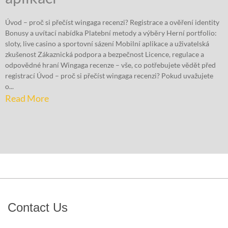
Úvod – proč si přečíst wingaga recenzi? Registrace a ověření identity
Bonusy a uvítací nabídka Platební metody a výběry Herní portfolio:
sloty, live casino a sportovní sázení Mobilní aplikace a uživatelská
zkušenost Zákaznická podpora a bezpečnost Licence, regulace a
odpovědné hraní Wingaga recenze – vše, co potřebujete vědět před
registrací Úvod – proč si přečíst wingaga recenzi? Pokud uvažujete
o...
Read More
Contact Us