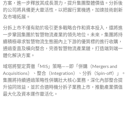
方案，進一步釋放其成長潛力，提升集團整體價值。分拆後
的公司將具備更大靈活性，以把握行業機遇，加速技術創新
及市場拓展。
分拆上市不僅有助於吸引更多戰略合作和資本投入，還將進
一步鞏固集團於智慧物流產業的領先地位。未來，集團將持
續積極尋求智慧物流生態圈內上下游的優質標的進行收購，
通過垂直及橫向整合，完善智慧物流產業鏈，打造端到端一
體化解決方案。
域塔將堅定貫徹「MIS」策略——即「併購（Mergers and
Acquisitions）、整合（Integration）、分拆（Spin-off）」。
集團將持續通過策略性併購壯大核心業務，深化內部整合提
升協同效益，並於合適時機分拆子業務上市，推動產業價值
最大化及資本運作靈活化。