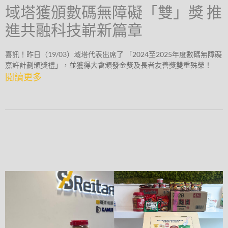
域塔獲頒數碼無障礙「雙」獎 推
進共融科技嶄新篇章
喜訊！昨日（19/03）域塔代表出席了 「2024至2025年度數碼無障礙
嘉許計劃頒獎禮」，並獲得大會頒發金獎及長者友善獎雙重殊榮！
閱讀更多