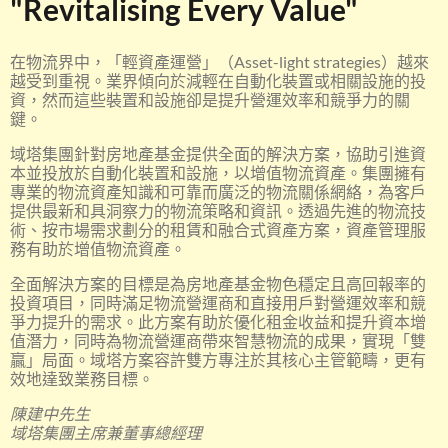
"Revitalising Every Value"
在物流界中，「輕資產運營」（Asset-light strategies）越來
越受到重視。業界傾向於減輕在自動化裝置或相關設施的投
資，然而這些裝置和設施卻是提升營運效率和競爭力的關
鍵。
域塔集團針對房地產基金提供全面的解決方案，協助引進資
本並投放於自動化裝置和設施，以增值物流資產。集團擁有
專業的物流資產知識和可靠而廣泛的物流關係網絡，為客戶
提供最新和具洞察力的物流策略和資訊。透過先進的物流技
術、按市場需求劃分的租賃和融合式資產方案，資產管理服
務有助於增值物流資產。
全面解決方案的目標是為房地產基金物色穩定且高回報率的
投資項目，同時滿足物流營運商和直接用戶對營運效率和競
爭力提升的需求。此方案有助於優化租金收益和提升資本增
值潛力，同時為物流營運商帶來智慧物流的成果，實現「雙
贏」局面。域塔方案容許雙方專注於其核心主管範疇，更有
效地達致業務目標。
陳建中先生
域塔集團主席兼董事總經理