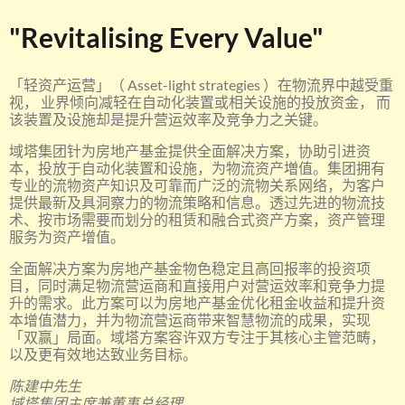
"Revitalising Every Value"
「轻资产运营」（ Asset-light strategies ）在物流界中越受重
视， 业界倾向减轻在自动化装置或相关设施的投放资金， 而
该装置及设施却是提升营运效率及竞争力之关键。
域塔集团针为房地产基金提供全面解决方案，协助引进资
本，投放于自动化装置和设施，为物流资产増值。集团拥有
专业的流物资产知识及可靠而广泛的流物关系网络，为客户
提供最新及具洞察力的物流策略和信息。透过先进的物流技
术、按市场需要而划分的租赁和融合式资产方案，资产管理
服务为资产增值。
全面解决方案为房地产基金物色稳定且高回报率的投资项
目，同时满足物流营运商和直接用户对营运效率和竞争力提
升的需求。此方案可以为房地产基金优化租金收益和提升资
本增值潜力，并为物流营运商带来智慧物流的成果，实现
「双赢」局面。域塔方案容许双方专注于其核心主管范畴，
以及更有效地达致业务目标。
陈建中先生
域塔集团主席兼董事总经理