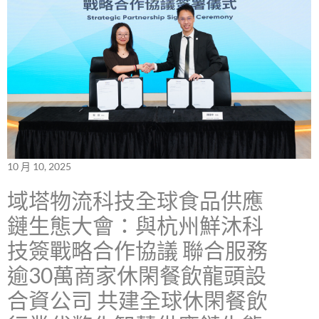
10 月 10, 2025
域塔物流科技全球食品供應
鏈生態大會：與杭州鮮沐科
技簽戰略合作協議 聯合服務
逾30萬商家休閑餐飲龍頭設
合資公司 共建全球休閑餐飲