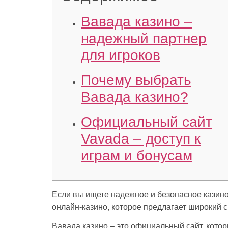
Вавада казино –
надежный партнер
для игроков
Почему выбрать
Вавада казино?
Официальный сайт
Vavada – доступ к
играм и бонусам
Если вы ищете надежное и безопасное казино
онлайн-казино, которое предлагает широкий сп
Вавада казино – это официальный сайт, кото