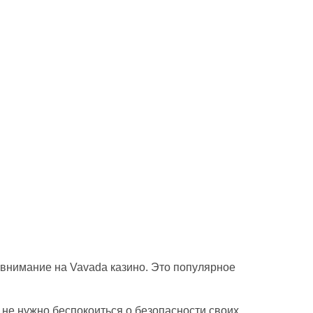
 внимание на Vavada казино. Это популярное
 не нужно беспокоиться о безопасности своих