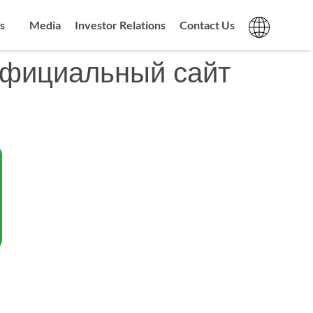
s
Media
Investor Relations
Contact Us
 официальный сайт