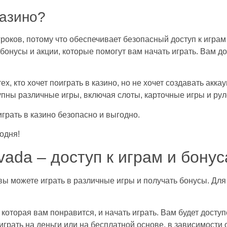
азино?
гроков, потому что обеспечивает безопасный доступ к игр
онусы и акции, которые помогут вам начать играть. Вам д
х, кто хочет поиграть в казино, но не хочет создавать акка
упны различные игры, включая слоты, карточные игры и руле
играть в казино безопасно и выгодно.
одня!
ada – доступ к играм и бону
вы можете играть в различные игры и получать бонусы. Для
которая вам понравится, и начать играть. Вам будет доступ
 играть на деньги или на бесплатной основе, в зависимости