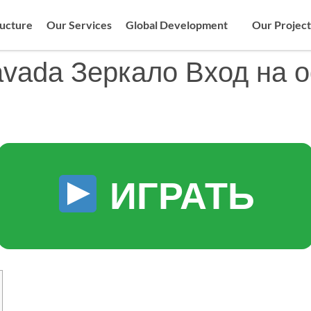
ructure
Our Services
Global Development
Our Project
Vavada Зеркало Вход на
ИГРАТЬ