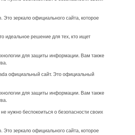
о. Это зеркало официального сайта, которое
Это идеальное решение для тех, кто ищет
технологии для защиты информации. Вам также
ва.
avada официальный сайт. Это официальный
технологии для защиты информации. Вам также
ва.
 не нужно беспокоиться о безопасности своих
о. Это зеркало официального сайта, которое