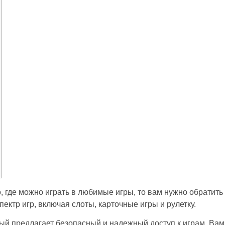
, где можно играть в любимые игры, то вам нужно обратить
ектр игр, включая слоты, карточные игры и рулетку.
рый предлагает безопасный и надежный доступ к играм. Вам