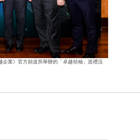
卓越企業》官方頻道所舉辦的「卓越領袖」巡禮活