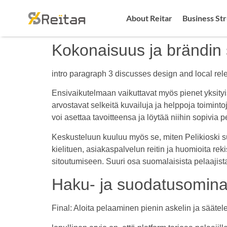
About Reitar
Business St
Kokonaisuus ja brändin
intro paragraph 3 discusses design and local rele
Ensivaikutelmaan vaikuttavat myös pienet yksityi
arvostavat selkeitä kuvailuja ja helppoja toimintoj
voi asettaa tavoitteensa ja löytää niihin sopivia p
Keskusteluun kuuluu myös se, miten Pelikioski su
kielituen, asiakaspalvelun reitin ja huomioita re
sitoutumiseen. Suuri osa suomalaisista pelaajista
Haku- ja suodatusominai
Final: Aloita pelaaminen pienin askelin ja säätele