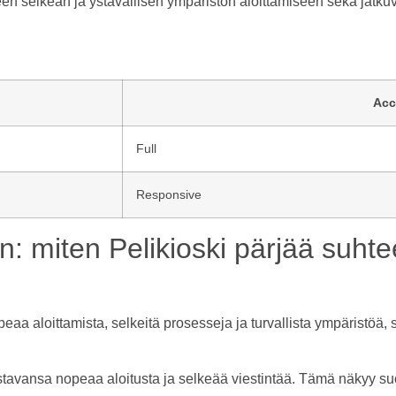
illeen selkeän ja ystävällisen ympäristön aloittamiseen sekä jat
Acc
Full
Responsive
n: miten Pelikioski pärjää suhtee
eaa aloittamista, selkeitä prosesseja ja turvallista ympäristöä,
stavansa nopeaa aloitusta ja selkeää viestintää. Tämä näkyy suo