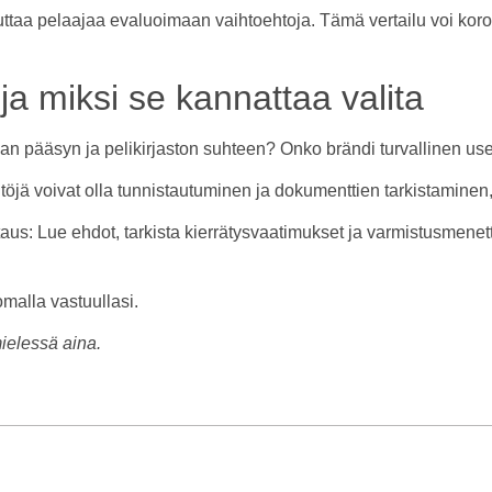
auttaa pelaajaa evaluoimaan vaihtoehtoja. Tämä vertailu voi kor
ja miksi se kannattaa valita
an pääsyn ja pelikirjaston suhteen? Onko brändi turvallinen usei
äntöjä voivat olla tunnistautuminen ja dokumenttien tarkistaminen, 
 Lue ehdot, tarkista kierrätysvaatimukset ja varmistusmenettelyt.
omalla vastuullasi.
ielessä aina.