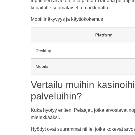
lopullinen arvio on, että platform tarjoaa pelaaj
kilpailulle suomalaisella markkinalla.
Mobiilinäkyvyys ja käyttökokemus
Platform
Desktop
Mobile
Vertailu muihin kasinoihi
palveluihin?
Kuka hyötyy eniten: Pelaajat, jotka arvostavat nop
mielekkääksi.
Hyödyt ovat suuremmat niille, jotka kokevat arvo