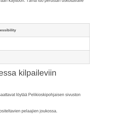
kuvaan käyttöön. Tämä luo perustan uskottavalle
essibility
ssa kilpaileviin
 saattavat löytää Pelikioskipohjaisen sivuston
siteltavien pelaajien joukossa.