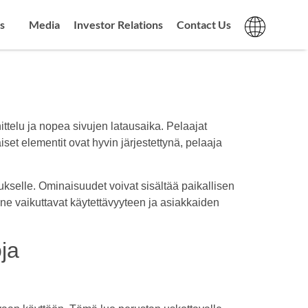
s
Media
Investor Relations
Contact Us
ttelu ja nopea sivujen latausaika. Pelaajat
iset elementit ovat hyvin järjestettynä, pelaaja
kselle. Ominaisuudet voivat sisältää paikallisen
 ne vaikuttavat käytettävyyteen ja asiakkaiden
.
ja