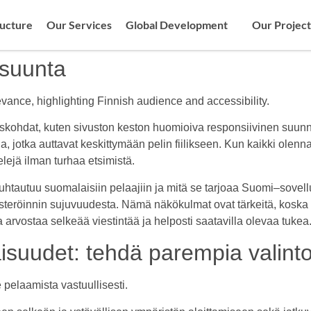
ructure
Our Services
Global Development
Our Project
 suunta
vance, highlighting Finnish audience and accessibility.
skohdat, kuten sivuston keston huomioiva responsiivinen suunni
a, jotka auttavat keskittymään pelin fiilikseen. Kun kaikki olenna
elejä ilman turhaa etsimistä.
htautuu suomalaisiin pelaajiin ja mitä se tarjoaa Suomi–sovellu
kisteröinnin sujuvuudesta. Nämä näkökulmat ovat tärkeitä, koska
 arvostaa selkeää viestintää ja helposti saatavilla olevaa tukea
suudet: tehdä parempia valinto
 pelaamista vastuullisesti.