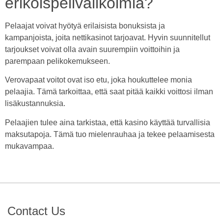
erikoispelivalikoimia?
Pelaajat voivat hyötyä erilaisista bonuksista ja
kampanjoista, joita nettikasinot tarjoavat. Hyvin suunnitellut
tarjoukset voivat olla avain suurempiin voittoihin ja
parempaan pelikokemukseen.
Verovapaat voitot ovat iso etu, joka houkuttelee monia
pelaajia. Tämä tarkoittaa, että saat pitää kaikki voittosi ilman
lisäkustannuksia.
Pelaajien tulee aina tarkistaa, että kasino käyttää turvallisia
maksutapoja. Tämä tuo mielenrauhaa ja tekee pelaamisesta
mukavampaa.
Contact Us