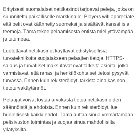
Erityisesti suomalaiset nettikasinot tarjoavat pelejä, jotka on
suunniteltu paikalliselle markkinalle. Players will appreciate,
että pelit ovat käännetty suomeksi ja sisältävät kansallisia
teemoja. Tämä tekee pelaamisesta entistä miellyttävämpää
ja tutumpaa.
Luotettavat nettikasinot käyttävät edistyksellisiä
turvatekniikoita suojatakseen pelaajien tietoja. HTTPS-
salaus ja turvalliset maksutavat ovat tärkeitä asioita, jotka
varmistavat, että rahasi ja henkilökohtaiset tietosi pysyvät
turvassa. Ennen kuin rekisteröidyt, tarkista aina kasinon
tietoturvakäytännöt.
Pelaajat voivat löytää arvokasta tietoa nettikasinoiden
säännöistä ja ehdoista. Ennen kuin rekisteröidyt, lue
huolellisesti kaikki ehdot. Tämä auttaa sinua ymmärtämään
pelisivuston toimintaa ja suojaa sinua mahdollisilta
yllätyksiltä.