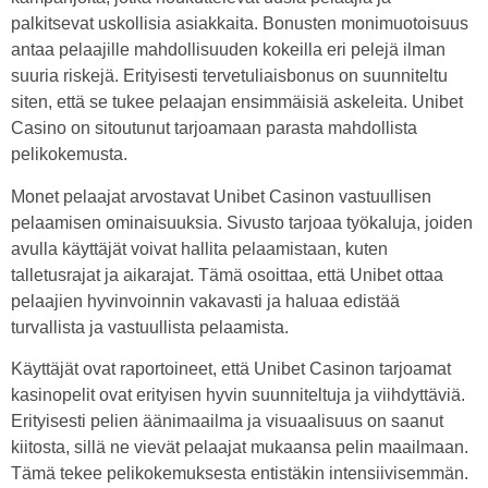
palkitsevat uskollisia asiakkaita. Bonusten monimuotoisuus
antaa pelaajille mahdollisuuden kokeilla eri pelejä ilman
suuria riskejä. Erityisesti tervetuliaisbonus on suunniteltu
siten, että se tukee pelaajan ensimmäisiä askeleita. Unibet
Casino on sitoutunut tarjoamaan parasta mahdollista
pelikokemusta.
Monet pelaajat arvostavat Unibet Casinon vastuullisen
pelaamisen ominaisuuksia. Sivusto tarjoaa työkaluja, joiden
avulla käyttäjät voivat hallita pelaamistaan, kuten
talletusrajat ja aikarajat. Tämä osoittaa, että Unibet ottaa
pelaajien hyvinvoinnin vakavasti ja haluaa edistää
turvallista ja vastuullista pelaamista.
Käyttäjät ovat raportoineet, että Unibet Casinon tarjoamat
kasinopelit ovat erityisen hyvin suunniteltuja ja viihdyttäviä.
Erityisesti pelien äänimaailma ja visuaalisuus on saanut
kiitosta, sillä ne vievät pelaajat mukaansa pelin maailmaan.
Tämä tekee pelikokemuksesta entistäkin intensiivisemmän.