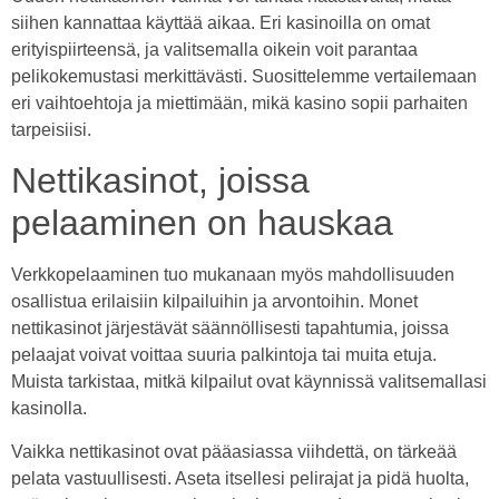
siihen kannattaa käyttää aikaa. Eri kasinoilla on omat
erityispiirteensä, ja valitsemalla oikein voit parantaa
pelikokemustasi merkittävästi. Suosittelemme vertailemaan
eri vaihtoehtoja ja miettimään, mikä kasino sopii parhaiten
tarpeisiisi.
Nettikasinot, joissa
pelaaminen on hauskaa
Verkkopelaaminen tuo mukanaan myös mahdollisuuden
osallistua erilaisiin kilpailuihin ja arvontoihin. Monet
nettikasinot järjestävät säännöllisesti tapahtumia, joissa
pelaajat voivat voittaa suuria palkintoja tai muita etuja.
Muista tarkistaa, mitkä kilpailut ovat käynnissä valitsemallasi
kasinolla.
Vaikka nettikasinot ovat pääasiassa viihdettä, on tärkeää
pelata vastuullisesti. Aseta itsellesi pelirajat ja pidä huolta,