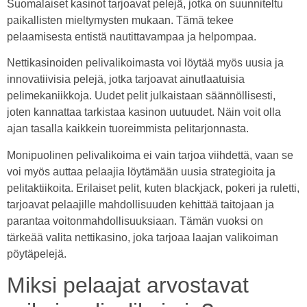
Suomalaiset kasinot tarjoavat pelejä, jotka on suunniteltu
paikallisten mieltymysten mukaan. Tämä tekee
pelaamisesta entistä nautittavampaa ja helpompaa.
Nettikasinoiden pelivalikoimasta voi löytää myös uusia ja
innovatiivisia pelejä, jotka tarjoavat ainutlaatuisia
pelimekaniikkoja. Uudet pelit julkaistaan säännöllisesti,
joten kannattaa tarkistaa kasinon uutuudet. Näin voit olla
ajan tasalla kaikkein tuoreimmista pelitarjonnasta.
Monipuolinen pelivalikoima ei vain tarjoa viihdettä, vaan se
voi myös auttaa pelaajia löytämään uusia strategioita ja
pelitaktiikoita. Erilaiset pelit, kuten blackjack, pokeri ja ruletti,
tarjoavat pelaajille mahdollisuuden kehittää taitojaan ja
parantaa voitonmahdollisuuksiaan. Tämän vuoksi on
tärkeää valita nettikasino, joka tarjoaa laajan valikoiman
pöytäpelejä.
Miksi pelaajat arvostavat