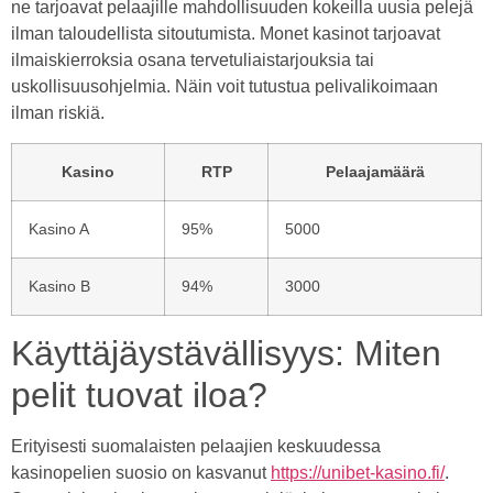
ne tarjoavat pelaajille mahdollisuuden kokeilla uusia pelejä
ilman taloudellista sitoutumista. Monet kasinot tarjoavat
ilmaiskierroksia osana tervetuliaistarjouksia tai
uskollisuusohjelmia. Näin voit tutustua pelivalikoimaan
ilman riskiä.
Kasino
RTP
Pelaajamäärä
Kasino A
95%
5000
Kasino B
94%
3000
Käyttäjäystävällisyys: Miten
pelit tuovat iloa?
Erityisesti suomalaisten pelaajien keskuudessa
kasinopelien suosio on kasvanut
https://unibet-kasino.fi/
.