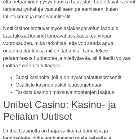
että pelaaminen pysyy hauska harrastus. Luotettavat kasinot
tarjoavat työkaluja vastuulliseen pelaamiseen, kuten
talletusrajat ja itsearviointitestit.
Nettikasinot erottuvat myös asiakaspalvelun laadulla.
Laadukkaat kasinot tarjoavat asiakastukea ympäri
vuorokauden, mikä tarkoittaa, että voit saada apua
ongelmatilanteissa milloin tahansa. Tämä tekee
pelaamisesta huoletonta ja miellyttävää, sillä tiedät voivasi
luottaa tukeen tarvittaessa.
Suosi kasinoita, joilla on hyvät palautusprosentit
Osallistu kasinon uskollisuusohjelmaan
Tarkista kasinon maksuvaihtoehtojen laajuus
Unibet Casino: Kasino- ja
Pelialan Uutiset
Unibet Casinolla on laaja valikoima bonuksia ja
kampanjoita, jotka houkuttelevat uusia pelaajia ja