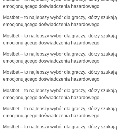
emocjonującego doświadczenia hazardowego.
Mostbet – to najlepszy wybór dla graczy, którzy szukają
emocjonującego doświadczenia hazardowego.
Mostbet – to najlepszy wybór dla graczy, którzy szukają
emocjonującego doświadczenia hazardowego.
Mostbet – to najlepszy wybór dla graczy, którzy szukają
emocjonującego doświadczenia hazardowego.
Mostbet – to najlepszy wybór dla graczy, którzy szukają
emocjonującego doświadczenia hazardowego.
Mostbet – to najlepszy wybór dla graczy, którzy szukają
emocjonującego doświadczenia hazardowego.
Mostbet – to najlepszy wybór dla graczy, którzy szukają
emocjonującego doświadczenia hazardowego.
Mostbet – to najlepszy wybór dla graczy, którzy szukają