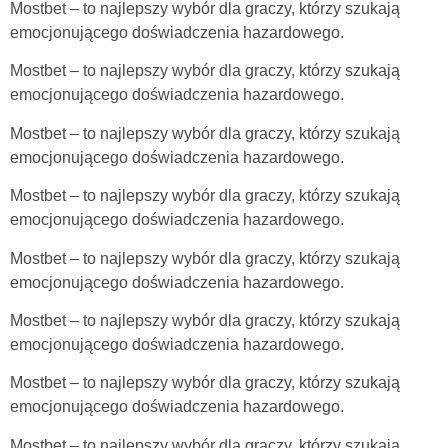
Mostbet – to najlepszy wybór dla graczy, którzy szukają
emocjonującego doświadczenia hazardowego.
Mostbet – to najlepszy wybór dla graczy, którzy szukają
emocjonującego doświadczenia hazardowego.
Mostbet – to najlepszy wybór dla graczy, którzy szukają
emocjonującego doświadczenia hazardowego.
Mostbet – to najlepszy wybór dla graczy, którzy szukają
emocjonującego doświadczenia hazardowego.
Mostbet – to najlepszy wybór dla graczy, którzy szukają
emocjonującego doświadczenia hazardowego.
Mostbet – to najlepszy wybór dla graczy, którzy szukają
emocjonującego doświadczenia hazardowego.
Mostbet – to najlepszy wybór dla graczy, którzy szukają
emocjonującego doświadczenia hazardowego.
Mostbet – to najlepszy wybór dla graczy, którzy szukają