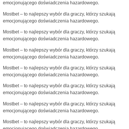
emocjonującego doświadczenia hazardowego.
Mostbet – to najlepszy wybór dla graczy, którzy szukają
emocjonującego doświadczenia hazardowego.
Mostbet – to najlepszy wybór dla graczy, którzy szukają
emocjonującego doświadczenia hazardowego.
Mostbet – to najlepszy wybór dla graczy, którzy szukają
emocjonującego doświadczenia hazardowego.
Mostbet – to najlepszy wybór dla graczy, którzy szukają
emocjonującego doświadczenia hazardowego.
Mostbet – to najlepszy wybór dla graczy, którzy szukają
emocjonującego doświadczenia hazardowego.
Mostbet – to najlepszy wybór dla graczy, którzy szukają
emocjonującego doświadczenia hazardowego.
Mostbet – to najlepszy wybór dla graczy, którzy szukają
emocjonującego doświadczenia hazardowego.