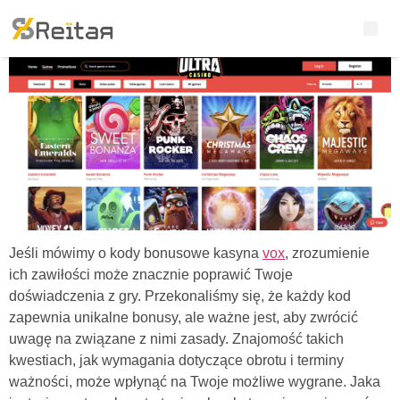
Jeśli mówimy o kody bonusowe kasyna
vox
, zrozumienie
ich zawiłości może znacznie poprawić Twoje
doświadczenia z gry. Przekonaliśmy się, że każdy kod
zapewnia unikalne bonusy, ale ważne jest, aby zwrócić
uwagę na związane z nimi zasady. Znajomość takich
kwestiach, jak wymagania dotyczące obrotu i terminy
ważności, może wpłynąć na Twoje możliwe wygrane. Jaka