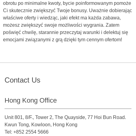
obrotu po minimalne kwoty, bycie poinformowanym pomoże
Ci skutecznie zwiększyć Twoje bonusy. Uważnie dobierając
właściwe oferty i wiedząc, jaki efekt ma każda zabawa,
możesz zwiększyć swoje możliwości wygrania. Zatem
poświęć chwilę, starannie przeczytaj warunki i delektuj się
emocjami związanymi z grą dzięki tym cennym ofertom!
Contact Us
Hong Kong Office
Unit 801, 8/F., Tower 2, The Quayside, 77 Hoi Bun Road.
Kwun Tong, Kowloon, Hong Kong
Tel: +852 2554 5666