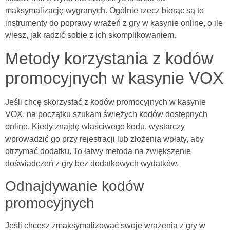
maksymalizację wygranych. Ogólnie rzecz biorąc są to
instrumenty do poprawy wrażeń z gry w kasynie online, o ile
wiesz, jak radzić sobie z ich skomplikowaniem.
Metody korzystania z kodów
promocyjnych w kasynie VOX
Jeśli chcę skorzystać z kodów promocyjnych w kasynie
VOX, na początku szukam świeżych kodów dostępnych
online. Kiedy znajdę właściwego kodu, wystarczy
wprowadzić go przy rejestracji lub złożenia wpłaty, aby
otrzymać dodatku. To łatwy metoda na zwiększenie
doświadczeń z gry bez dodatkowych wydatków.
Odnajdywanie kodów
promocyjnych
Jeśli chcesz zmaksymalizować swoje wrażenia z gry w