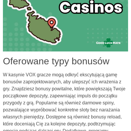
Oferowane typy bonusów
W kasynie VOX gracze mogą odkryć ekscytującą gamę
bonusów zaprojektowanych, aby ulepszyć ich wrażenia z
gry. Znajdziesz bonusy powitalne, które powiększają Twoje
początkowe depozyty, zapewniając impuls do początku
przygody z grą. Popularne są również darmowe spiny,
pozwalające wypróbować konkretne sloty bez narażania
własnych pieniędzy. Dostępne są również bonusy reload,
które doceniają Cię za kolejne depozyty, podtrzymując
emocje podczas dalszej gry. Dodatkowo, programy