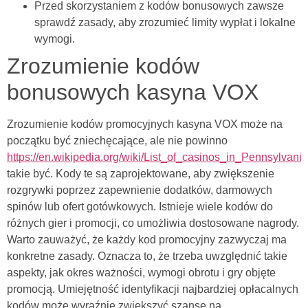
Przed skorzystaniem z kodów bonusowych zawsze
sprawdź zasady, aby zrozumieć limity wypłat i lokalne
wymogi.
Zrozumienie kodów
bonusowych kasyna VOX
Zrozumienie kodów promocyjnych kasyna VOX może na
początku być zniechęcające, ale nie powinno
https://en.wikipedia.org/wiki/List_of_casinos_in_Pennsylvania
takie być. Kody te są zaprojektowane, aby zwiększenie
rozgrywki poprzez zapewnienie dodatków, darmowych
spinów lub ofert gotówkowych. Istnieje wiele kodów do
różnych gier i promocji, co umożliwia dostosowane nagrody.
Warto zauważyć, że każdy kod promocyjny zazwyczaj ma
konkretne zasady. Oznacza to, że trzeba uwzględnić takie
aspekty, jak okres ważności, wymogi obrotu i gry objęte
promocją. Umiejętność identyfikacji najbardziej opłacalnych
kodów może wyraźnie zwiększyć szanse na