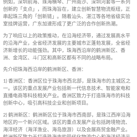
例如，深圳前海、珠海横琴、广州南沙、深圳河套等一系列
创新的「支点」，而珠海旨在，建立创新智慧物流枢纽，正
串起珠三角的「创新链」。随着汕头、湛江等各地省级实验
室挂牌运营，广东加速形成了更广泛的合作创新热潮。
为了响应以上的政策推动，在沿海经济带，通过发展高水平
的沿海产业，全省经济发展的主要城市正蓬勃发展，全省经
济新增长的动能强劲。其中，珠海西沿岸的鹤洲新区、香
洲、金湾区、斗门区和高新区都有不同的战略布局。
先介绍珠海西沿岸的鹤洲新区、香洲：
1) 香洲区：香洲区位于珠海市西北部，是珠海市的主城区之
一。该区的重点发展产业包括新一代信息技术、智能家电和
直播电商等科技相关产业。香洲区致力于打造珠海市的科技
创新中心，吸引高科技企业和创新项目。
2) 鹤洲新区：鹤洲新区位于珠海市西南部，是珠江西岸沿海
地区的一个新兴区域。该区的重点发展产业包括跨境物流、
海洋经济（海洋渔业、海岛旅游）以及会展商贸金融产业。
鹤洲新区致力于打造珠海市的现代化物流中心和海洋经济示