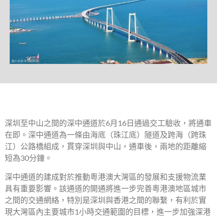
深圳至中山之間的深中通道於6月16日通過交工驗收，將通車
在即。深中通道為一條由海底（珠江底）隧道及跨海（跨珠
江）公路橋組成，貫穿深圳與中山，通車後，兩地的距離縮
短為30分鐘。
深中通道的建成對於推動粵港澳大灣區的發展和支援物流業
具有重要影響。該通道的開通將進一步完善粵港澳地區城市
之間的交通網絡，特別是深圳與香港之間的聯繫，有利於實
現大灣區內主要城市1小時交通範圍的目標，進一步加強深港