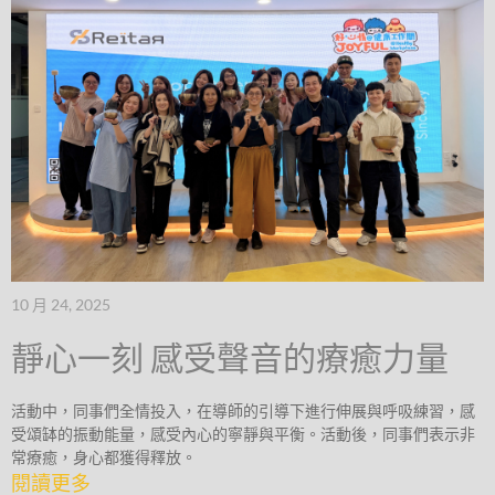
10 月 24, 2025
靜心一刻 感受聲音的療癒力量
活動中，同事們全情投入，在導師的引導下進行伸展與呼吸練習，感
受頌缽的振動能量，感受內心的寧靜與平衡。活動後，同事們表示非
常療癒，身心都獲得釋放。
閱讀更多