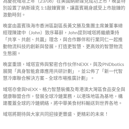
為慶祝域塔上年（23/08）在美國納斯達克成功上市，晚宴特
別設置了納斯達克 1:1敲鐘實景，讓嘉賓親身感受上市敲鐘的
激動時刻。
晚宴由嘉賓珠海市香洲區副區長黃文勝及集團主席兼董事總
經理陳建中（John）致序幕辭，John提到域塔將繼續秉持
「共享、共創、共贏」理念，與合作夥伴和行業同仁一起推
動物流科技的創新與發展，打造更智慧、更高效的智慧物流
生態圈。
晚宴重頭，域塔宣佈與緊密合作伙伴NEXX，與及PNDbotics
展開「具身智能倉庫應用共研計劃」，並公佈了「新一代智
慧冷庫聯合解決方案 – 全球市場推廣計劃」。
域塔亦會與NEXX、格力智慧裝備及粵港澳大灣區食品安全與
健康聯盟合作，發展全球冷鏈業務，以港珠地區為基地，構
建覆蓋全球的冷鏈網絡，將中華美食材料輸送到世界各地。
域塔將期待與大家共同迎接更豐盛、更精彩的未來！