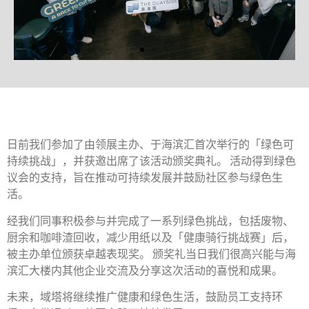
日前我们参加了由领展主办、于海滨汇首次举行的「绿色可
持续挑战」，并获邀出席了该活动颁奖典礼。 活动得到绿色
议会的支持，旨在推动可持续发展并鼓励社区参与绿色生
活。
经我们同事积极参与并完成了一系列绿色挑战，包括废物、
厨余和咖啡渣回收，减少用纸以及「健康骑行挑战赛」后，
被主办单位颁获卓越表现奖。 颁奖礼当日我们很高兴能与海
滨汇大楼内其他企业交流及分享这次活动的喜悦和成果。
未来，域塔将继续推广健康和绿色生活，鼓励员工支持环