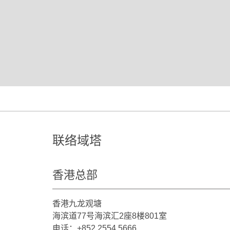
联络域塔
香港总部
香港九龙观塘
海滨道77号海滨汇2座8楼801室
电话：+852 2554 5666